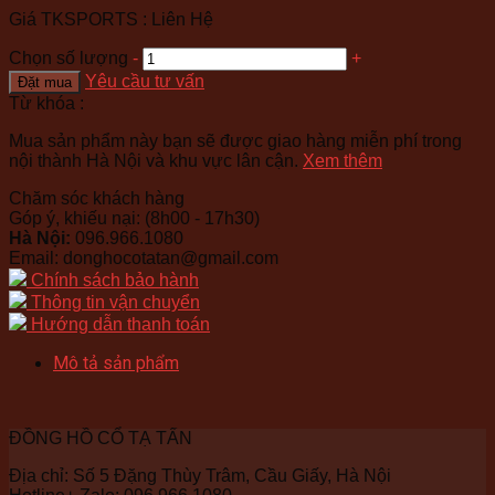
Giá TKSPORTS :
Liên Hệ
Chọn số lượng
-
+
Yêu cầu tư vấn
Đặt mua
Từ khóa :
Mua sản phẩm này bạn sẽ được giao hàng miễn phí trong
nội thành Hà Nội và khu vực lân cận.
Xem thêm
Chăm sóc khách hàng
Góp ý, khiếu nại:
(8h00 - 17h30)
Hà Nội:
096.966.1080
Email:
donghocotatan@gmail.com
Chính sách bảo hành
Thông tin vận chuyển
Hướng dẫn thanh toán
Mô tả sản phẩm
ĐỒNG HỒ CỔ TẠ TẤN
Địa chỉ: Số 5 Đặng Thùy Trâm, Cầu Giấy, Hà Nội