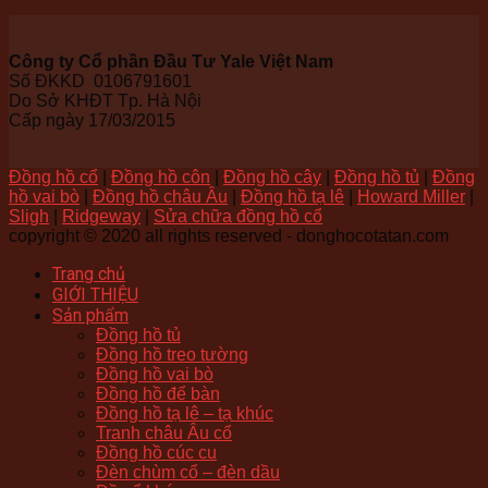
Công ty Cổ phần Đầu Tư Yale Việt Nam
Số ĐKKD 0106791601
Do Sở KHĐT Tp. Hà Nội
Cấp ngày 17/03/2015
Đồng hồ cổ
|
Đồng hồ côn
|
Đồng hồ cây
|
Đồng hồ tủ
|
Đồng
hồ vai bò
|
Đồng hồ châu Âu
|
Đồng hồ tạ lê
|
Howard Miller
|
Sligh
|
Ridgeway
|
Sửa chữa đồng hồ cổ
copyright © 2020 all rights reserved - donghocotatan.com
Trang chủ
GIỚI THIỆU
Sản phẩm
Đồng hồ tủ
Đồng hồ treo tường
Đồng hồ vai bò
Đồng hồ để bàn
Đồng hồ tạ lê – tạ khúc
Tranh châu Âu cổ
Đồng hồ cúc cu
Đèn chùm cổ – đèn dầu