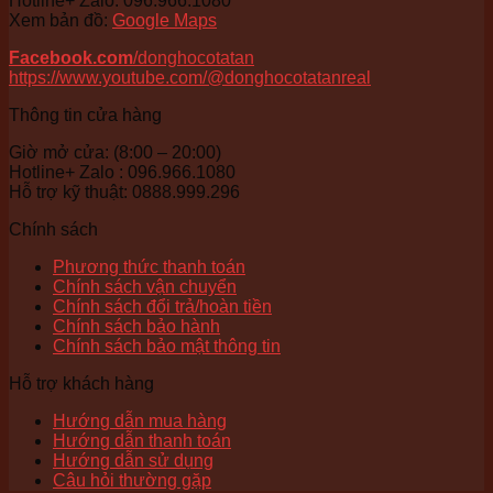
Hotline+ Zalo: 096.966.1080
Xem bản đồ:
Google Maps
Facebook.com
/donghocotatan
https://www.youtube.com/@donghocotatanreal
Thông tin cửa hàng
Giờ mở cửa: (8:00 – 20:00)
Hotline+ Zalo : 096.966.1080
Hỗ trợ kỹ thuật: 0888.999.296
Chính sách
Phương thức thanh toán
Chính sách vận chuyển
Chính sách đổi trả/hoàn tiền
Chính sách bảo hành
Chính sách bảo mật thông tin
Hỗ trợ khách hàng
Hướng dẫn mua hàng
Hướng dẫn thanh toán
Hướng dẫn sử dụng
Câu hỏi thường gặp