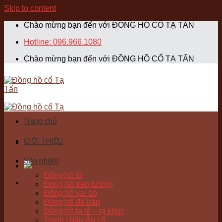
Skip to content
Chào mừng bạn đến với ĐỒNG HỒ CỔ TẠ TẤN
Hotline: 096.966.1080
Chào mừng bạn đến với ĐỒNG HỒ CỔ TẠ TẤN
Trang chủ
GIỚI THIỆU
Sản phẩm
Đồng hồ tủ
Đồng hồ treo tường
Đồng hồ vai bò
Đồng hồ để bàn
Đồng hồ tạ lê – tạ khúc
Tranh châu Âu cổ