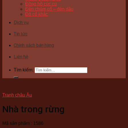
Đồng hồ cúc cu
Đèn chùm cổ – đèn dầu
Đồ cổ khác
Dịch vụ
Tin tức
Chính sách bán hàng
Liên hệ
Tìm kiếm:
Tranh châu Âu
Nhà trong rừng
Mã sản phẩm : 1586